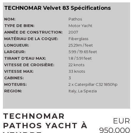
TECHNOMAR Velvet 83 Spécifications
NOM:
Pathos
TYPE DE BIEN:
Motor Yacht
ANNÉE DE CONSTRUCTION:
2007
MATÉRIAU DE LA COQUE:
Fiberglass
LONGUEUR:
25.29m / feet
LARGEUR:
5.99 / 19.65 feet
TIRANT D'EAU MAX:
1.8 / 5.91 feet
VITESSE DE CROISIÈRE:
22 knots
VITESSE MAX:
33 knots
CABINES:
3
MOTEURS:
2 x Caterpillar C32 1850hp
REGION:
Italy, La Spezia
TECHNOMAR
EUR
PATHOS YACHT À
950,000