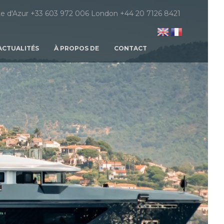
e d'Azur +33 603 972 006 London +44 20 7126 8421
ACTUALITÉS
À PROPOS DE
CONTACT