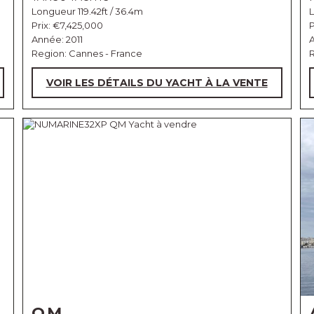
Longueur 119.42ft / 36.4m
L
Prix:
€7,425,000
P
Année: 2011
Region: Cannes - France
R
VOIR LES DÉTAILS DU YACHT À LA VENTE
QM