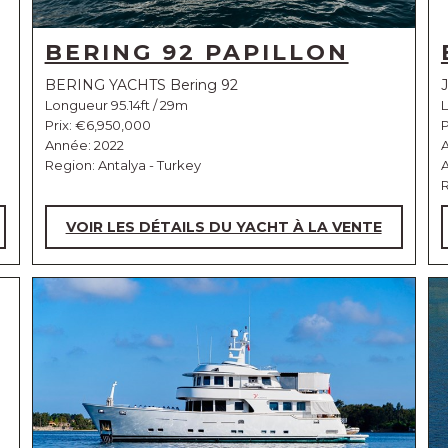
BERING 92 PAPILLON
BERING YACHTS Bering 92
Longueur 95.14ft / 29m
L
Prix:
€6,950,000
P
Année: 2022
Region: Antalya - Turkey
A
R
VOIR LES DÉTAILS DU YACHT À LA VENTE