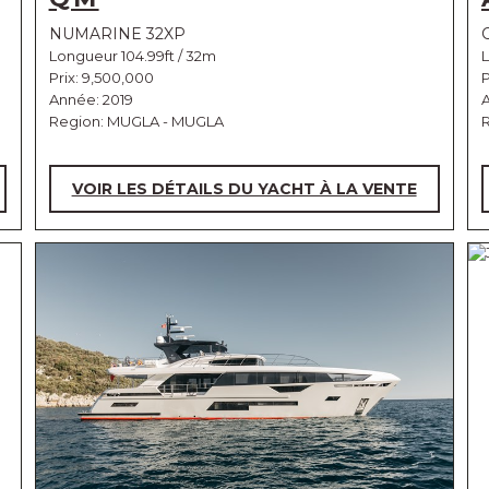
NUMARINE 32XP
Longueur 104.99ft / 32m
L
Prix:
9,500,000
P
Année: 2019
A
Region: MUGLA - MUGLA
R
VOIR LES DÉTAILS DU YACHT À LA VENTE