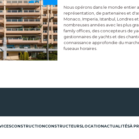
Nous opérons dans le monde entier au
représentation, de partenaires et d'
Monaco, Imperia, Istanbul, Londres e
nombreuses années avec les plus gra
family offices, des concepteurs de yac
gestionnaires de yachts et des chantie
connaissance approfondie du marché q
fuseaux horaires.
VICES
CONSTRUCTION
CONSTRUCTEURS
LOCATION
ACTUALITÉS
À P