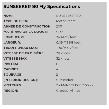
SUNSEEKER 80 Fly Spécifications
NOM:
SUNSEEKER 80
TYPE DE BIEN:
Motor Yacht
ANNÉE DE CONSTRUCTION:
2011
MATÉRIAU DE LA COQUE:
GRP
LONGUEUR:
24.44m / feet
LARGEUR:
6.09 / 19.98 feet
TIRANT D'EAU MAX:
1.96 / 6.43 feet
VITESSE DE CROISIÈRE:
28 knots
VITESSE MAX:
32 knots
INVITÉS:
8
CABINES:
4
ÉQUIPAGE:
2
[INTERIOR DESIGN]:
Sunseeker
MOTEURS:
2 x MAN V12 1550 1550hp
REGION:
Greece, Alimos