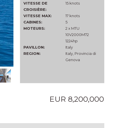
VITESSE DE
15 knots
CROISIÈRE:
VITESSE MAX:
17 knots
CABINES:
5
MOTEURS:
2 x MTU
10V2000M72
1224hp
PAVILLON:
Italy
REGION:
Italy, Provincia di
Genova
EUR 8,200,000