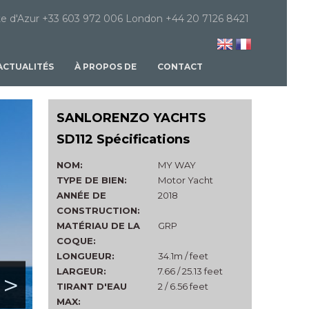
e d'Azur +33 603 972 006 London +44 20 7126 8421
ACTUALITÉS
À PROPOS DE
CONTACT
SANLORENZO YACHTS
SD112 Spécifications
NOM:
MY WAY
TYPE DE BIEN:
Motor Yacht
ANNÉE DE
2018
CONSTRUCTION:
MATÉRIAU DE LA
GRP
COQUE:
LONGUEUR:
34.1m / feet
LARGEUR:
7.66 / 25.13 feet
>
TIRANT D'EAU
2 / 6.56 feet
MAX: