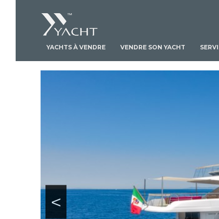
YACHTS À VENDRE
VENDRE SON YACHT
SERV
<