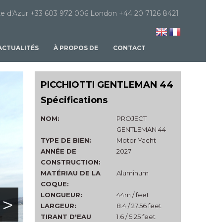
e d'Azur +33 603 972 006 London +44 20 7126 8421
ACTUALITÉS
À PROPOS DE
CONTACT
PICCHIOTTI GENTLEMAN 44
Spécifications
NOM:
PROJECT
GENTLEMAN 44
TYPE DE BIEN:
Motor Yacht
ANNÉE DE
2027
CONSTRUCTION:
MATÉRIAU DE LA
Aluminum
COQUE:
LONGUEUR:
44m / feet
>
LARGEUR:
8.4 / 27.56 feet
TIRANT D'EAU
1.6 / 5.25 feet