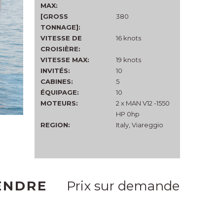
MAX:
[GROSS
380
TONNAGE]:
VITESSE DE
16 knots
CROISIÈRE:
VITESSE MAX:
19 knots
INVITÉS:
10
CABINES:
5
ÉQUIPAGE:
10
MOTEURS:
2 x MAN V12 -1550
HP 0hp
REGION:
Italy, Viareggio
ENDRE
Prix sur demande