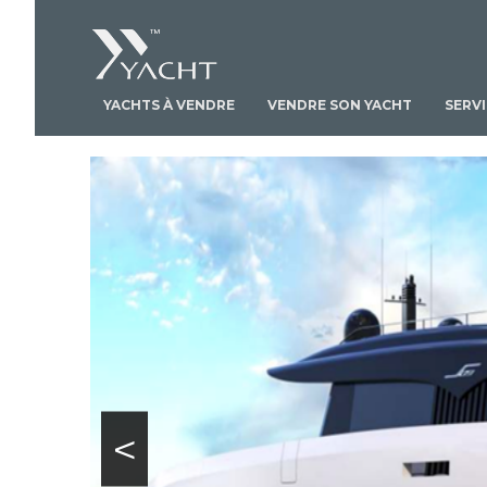
YACHTS À VENDRE
VENDRE SON YACHT
SERV
<