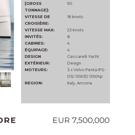
[GROSS
90
TONNAGE]:
VITESSE DE
18 knots
CROISIÈRE:
VITESSE MAX:
23 knots
INVITÉS:
8
CABINES:
4
ÉQUIPAGE:
4
DESIGN
Ceccarelli Yacht
EXTÉRIEUR:
Design
MOTEURS:
3 x Volvo Penta IPS-
D12-13501D 1350hp
REGION:
Italy, Ancona
DRE
EUR 7,500,000