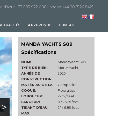
e d'Azur +33 603 972 006 London +44 20 7126 8421
ACTUALITÉS
À PROPOS DE
CONTACT
MANDA YACHTS S09
Spécifications
NOM:
Mandayacht S09
TYPE DE BIEN:
Motor Yacht
ANNÉE DE
2025
CONSTRUCTION:
MATÉRIAU DE LA
Composite
COQUE:
Fiberglass
LONGUEUR:
27m / feet
LARGEUR:
8 / 26.25 feet
>
TIRANT D'EAU
2.1 / 6.89 feet
MAX: