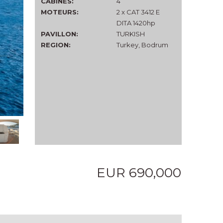
CABINES:
4
MOTEURS:
2 x CAT 3412 E
DITA 1420hp
PAVILLON:
TURKISH
REGION:
Turkey, Bodrum
EUR 690,000