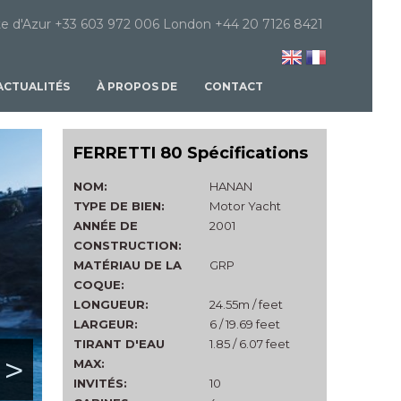
e d'Azur +33 603 972 006 London +44 20 7126 8421
ACTUALITÉS
À PROPOS DE
CONTACT
FERRETTI 80 Spécifications
NOM:
HANAN
TYPE DE BIEN:
Motor Yacht
ANNÉE DE
2001
CONSTRUCTION:
MATÉRIAU DE LA
GRP
COQUE:
LONGUEUR:
24.55m / feet
LARGEUR:
6 / 19.69 feet
TIRANT D'EAU
1.85 / 6.07 feet
>
MAX:
INVITÉS:
10