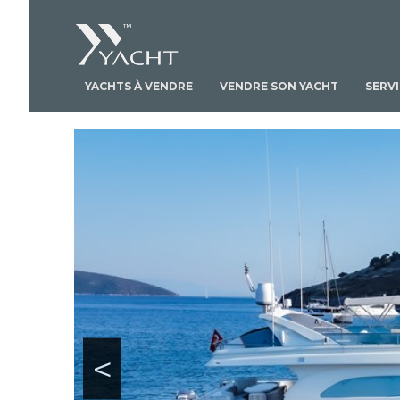
YACHTS À VENDRE
VENDRE SON YACHT
SERV
<