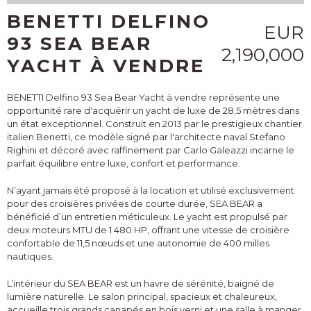
BENETTI DELFINO
EUR
93 SEA BEAR
2,190,000
YACHT À VENDRE
BENETTI Delfino 93 Sea Bear Yacht à vendre représente une
opportunité rare d'acquérir un yacht de luxe de 28,5 mètres dans
un état exceptionnel. Construit en 2013 par le prestigieux chantier
italien Benetti, ce modèle signé par l'architecte naval Stefano
Righini et décoré avec raffinement par Carlo Galeazzi incarne le
parfait équilibre entre luxe, confort et performance.
N’ayant jamais été proposé à la location et utilisé exclusivement
pour des croisières privées de courte durée, SEA BEAR a
bénéficié d’un entretien méticuleux. Le yacht est propulsé par
deux moteurs MTU de 1 480 HP, offrant une vitesse de croisière
confortable de 11,5 nœuds et une autonomie de 400 milles
nautiques.
L’intérieur du SEA BEAR est un havre de sérénité, baigné de
lumière naturelle. Le salon principal, spacieux et chaleureux,
accueille trois grands canapés en bois verni et une salle à manger