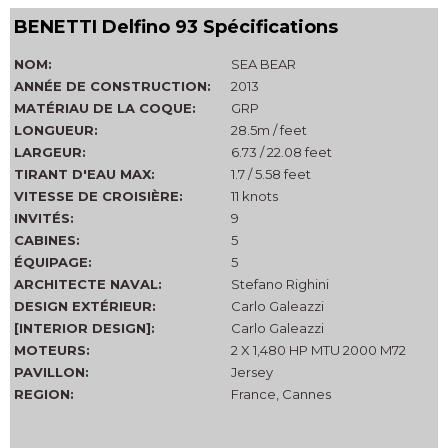
BENETTI Delfino 93 Spécifications
NOM:
SEA BEAR
ANNÉE DE CONSTRUCTION:
2013
MATÉRIAU DE LA COQUE:
GRP
LONGUEUR:
28.5m / feet
LARGEUR:
6.73 / 22.08 feet
TIRANT D'EAU MAX:
1.7 / 5.58 feet
VITESSE DE CROISIÈRE:
11 knots
INVITÉS:
9
CABINES:
5
ÉQUIPAGE:
5
ARCHITECTE NAVAL:
Stefano Righini
DESIGN EXTÉRIEUR:
Carlo Galeazzi
[INTERIOR DESIGN]:
Carlo Galeazzi
MOTEURS:
2 X 1,480 HP MTU 2000 M72
PAVILLON:
Jersey
REGION:
France, Cannes