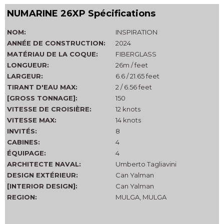
NUMARINE 26XP Spécifications
NOM:
INSPIRATION
ANNÉE DE CONSTRUCTION:
2024
MATÉRIAU DE LA COQUE:
FIBERGLASS
LONGUEUR:
26m / feet
LARGEUR:
6.6 / 21.65 feet
TIRANT D'EAU MAX:
2 / 6.56 feet
[GROSS TONNAGE]:
150
VITESSE DE CROISIÈRE:
12 knots
VITESSE MAX:
14 knots
INVITÉS:
8
CABINES:
4
ÉQUIPAGE:
4
ARCHITECTE NAVAL:
Umberto Tagliavini
DESIGN EXTÉRIEUR:
Can Yalman
[INTERIOR DESIGN]:
Can Yalman
REGION:
MULGA, MULGA